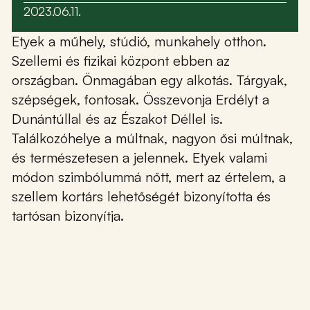
Email: hello@etyekimuhely.hu
Híreink
2023.06.11.
Etyek a műhely, stúdió, munkahely otthon.
Együttműködő partnereink:
Támogatóink:
Szellemi és fizikai központ ebben az
országban. Önmagában egy alkotás. Tárgyak,
szépségek, fontosak. Összevonja Erdélyt a
Dunántúllal és az Északot Déllel is.
Találkozóhelye a múltnak, nagyon ősi múltnak,
és természetesen a jelennek. Etyek valami
módon szimbólummá nőtt, mert az értelem, a
szellem kortárs lehetőségét bizonyította és
Made by
OHNO Studio
Etyeki Műhely © Minden jog fenntartva – 2026
tartósan bizonyítja.
Kapcsolat
Kiállítások
Támogatóink
Együttműködő partnereink