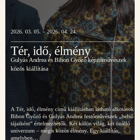
2026. 03. 05. – 2026. 04. 24.
Tér, idő, élmény
Gulyás Andrea és Bihon Győző képzőművészek
közös kiállítása
A Tér, idő, élmény című kiállításban látható alkotások
Bihon Győző és Gulyás Andrea festőművészek „belső
tájaiként” értelmezhetők. Két külön világ, két önálló
univerzum – mégis közös élmény. Egy kiállítás,
amelyben…