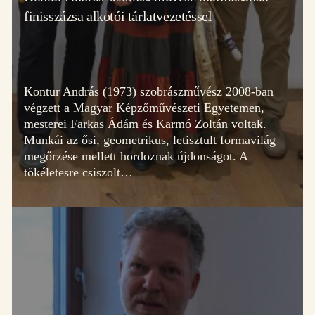
finisszázsa alkotói tárlatvezetéssel
Cím: Etyek 2091, Magyar utca
Rólunk
65.
Kiállítások
Telefon: +36 20 622-8123
Programok
Kontur András (1973) szobrászművész 2008-ban
Email: hello@etyekimuhely.hu
Híreink
végzett a Magyar Képzőművészeti Egyetemen,
mesterei Farkas Ádám és Karmó Zoltán voltak.
Együttműködő partnereink:
Támogatóink:
Munkái az ősi, geometrikus, letisztult formavilág
megőrzése mellett hordoznak újdonságot. A
tökéletesre csiszolt…
Made by
OHNO Studio
Etyeki Műhely © Minden jog fenntartva – 2026