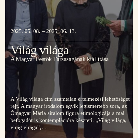
2025. 05. 08. – 2025. 06. 13.
Világ világa
A Magyar Festők Társaságának kiállítása
A Világ világa cím számtalan értelmezési lehetőséget
rejt. A magyar irodalom egyik legismertebb sora, az
Ómagyar Mária siralom figura etimologicája a mai
befogadót is kontemplációra készteti. „Világ világa,
virág virága”,…