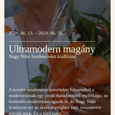
2024. 06. 13. – 2024. 06. 30.
Ultramodern magány
Nagy Niké festőművész kiállítása
A kortárs modernitás szenvtelen folyamából a
modernitásnak egy jóval maradandóbb mellékága, az
érzékelés modernitása ágazik le, és Nagy Niké
festészete ezt az érzékenységhez való visszatérést
jeleníti meg. Ez a vízfelszín…