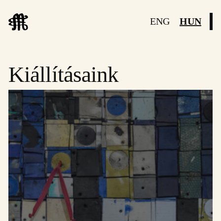
ENG
HUN
Kiállításaink