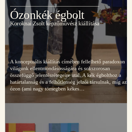
Ózonkék égbolt
Koroknai Zsolt képzőművész kiállítása
A konceptuális kiállítás címében fellelhető paradoxon
világunk ellentmondásosságára és sokszorosan
összefüggő jelentésrétegeire utal. A kék égbolthoz a
határtalanság és a felhőtlenség jelzői társulnak, míg az
ózon (ami nagy tömegben kékes…