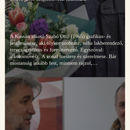
A Kassán alkotó Szabó Ottó (1965) grafikus- és
festőművész, aki olykor szobrász, néha lakberendező,
tervezőgrafikus és formatervező. Egyszóval:
alkotóművész. A vonal mestere és szerelmese. Bár
mostanság inkább fest, mintsem rajzol,…