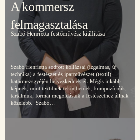
A kommersz
felmagasztalása
Szabó Henrietta festőművész kiállítása
Szabó Henrietta sodrott kollázsai (izgalmas, új
technika) a festészet és iparművészet (textil)
határmezsgyéjén helyezkednek el. Mégis inkább
képnek, mint textilnek tekinthetőek, kompozícióik,
tartalmuk, formai megoldásaik a festészethez állnak
közelebb. Szabó…