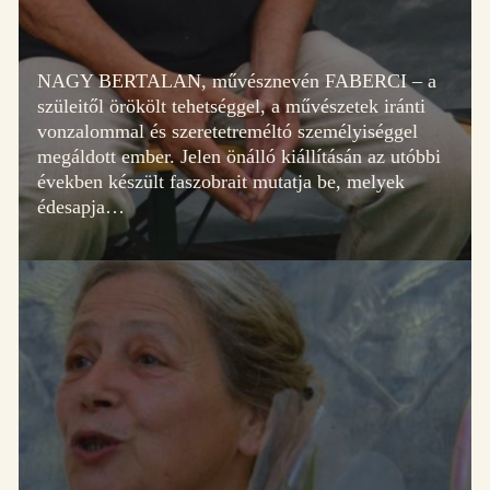
NAGY BERTALAN, művésznevén FABERCI – a
szüleitől örökölt tehetséggel, a művészetek iránti
vonzalommal és szeretetreméltó személyiséggel
megáldott ember. Jelen önálló kiállításán az utóbbi
években készült faszobrait mutatja be, melyek
édesapja…