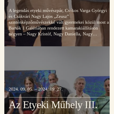
A legendás etyeki művészpár, Csókos Varga Györgyi
és Csákvári Nagy Lajos „Zeusz”
szinténképzőművészekké vált gyermekei közül most a
Bartók 1 Galériában rendezett kamarakiállításon
négyen – Nagy Kristóf, Nagy Daniella, Nagy…
2024. 09. 05. – 2024. 09. 27.
Az Etyeki Műhely III.