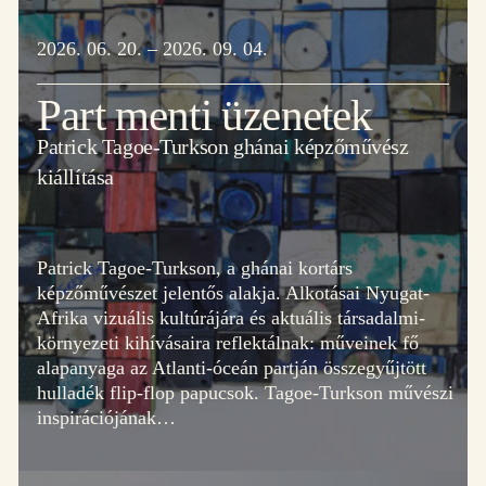
2026. 06. 20. – 2026. 09. 04.
Part menti üzenetek
Patrick Tagoe-Turkson ghánai képzőművész
kiállítása
Patrick Tagoe-Turkson, a ghánai kortárs
képzőművészet jelentős alakja. Alkotásai Nyugat-
Afrika vizuális kultúrájára és aktuális társadalmi-
környezeti kihívásaira reflektálnak: műveinek fő
alapanyaga az Atlanti-óceán partján összegyűjtött
hulladék flip-flop papucsok. Tagoe-Turkson művészi
inspirációjának…