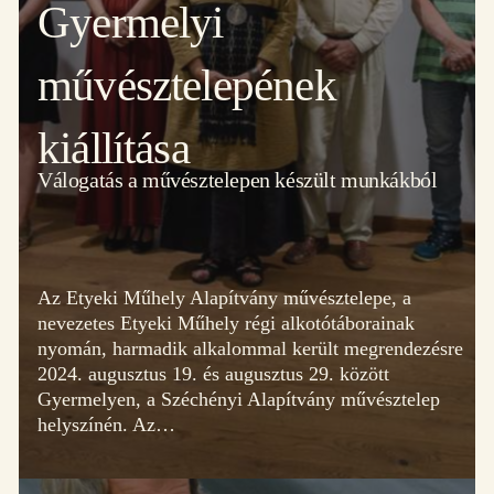
Gyermelyi
művésztelepének
kiállítása
Válogatás a művésztelepen készült munkákból
Az Etyeki Műhely Alapítvány művésztelepe, a
nevezetes Etyeki Műhely régi alkotótáborainak
nyomán, harmadik alkalommal került megrendezésre
2024. augusztus 19. és augusztus 29. között
Gyermelyen, a Széchényi Alapítvány művésztelep
helyszínén. Az…