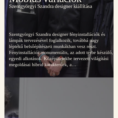
Szentgyörgyi Szandra designer kiállítása
Szentgyörgyi Szandra designer fényinstallációk és
lámpák tervezésével foglalkozik, továbbá nagy
léptékű belsőépítészeti munkákban vesz részt.
Fényinstallációi monumentális, az adott térbe készülő,
egyedi alkotások. Középületekbe tervezett világítási
megoldásai hibrid karakterűek, a…