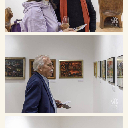
Cím: Etyek 2091, Magyar utca
Rólunk
65.
Kiállítások
Telefon: +36 20 622-8123
Programok
Email: hello@etyekimuhely.hu
Híreink
Együttműködő partnereink:
Támogatóink:
Made by
OHNO Studio
Etyeki Műhely © Minden jog fenntartva – 2026