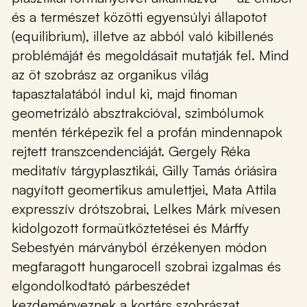
és a természet közötti egyensúlyi állapotot
(equilibrium), illetve az abból való kibillenés
problémáját és megoldásait mutatják fel. Mind
az öt szobrász az organikus világ
tapasztalatából indul ki, majd finoman
geometrizáló absztrakcióval, szimbólumok
mentén térképezik fel a profán mindennapok
rejtett transzcendenciáját. Gergely Réka
meditatív tárgyplasztikái, Gilly Tamás óriásira
nagyított geomertikus amulettjei, Mata Attila
expresszív drótszobrai, Lelkes Márk mívesen
kidolgozott formaütköztetései és Márffy
Sebestyén márványból érzékenyen módon
megfaragott hungarocell szobrai izgalmas és
elgondolkodtató párbeszédet
kezdeményeznek a kortárs szobrászat