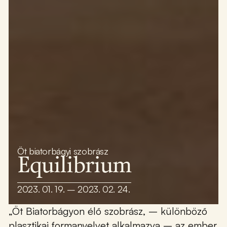
Öt biatorbágyi szobrász
Equilibrium
2023. 01. 19. – 2023. 02. 24.
„Öt Biatorbágyon élő szobrász, – különböző
plasztikai formanyelvet alkalmazva – az ember