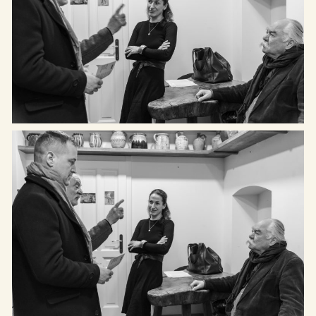
Cím: Etyek 2091, Magyar utca
Rólunk
65.
Kiállítások
Telefon: +36 20 622-8123
Programok
Email: hello@etyekimuhely.hu
Híreink
Együttműködő partnereink:
Támogatóink:
Made by
OHNO Studio
Etyeki Műhely © Minden jog fenntartva – 2026