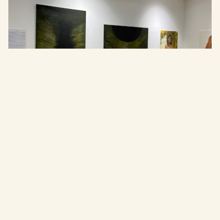
Made by
OHNO Studio
Etyeki Műhely © Minden jog fenntartva – 2026
Kapcsolat
Kiállítások
Támogatóink
Együttműködő partnereink
Programok
Híreink
Sajtómegjelenések
Bemutatkozás