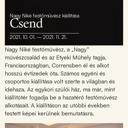
Nagy Niké festőművész kiállítása
Csend
2021. 10. 01. – 2021. 11. 21.
Nagy Niké festőművész, a „Nagy”
művészcsalád és az Etyeki Műhely tagja,
Franciaországban, Corrensben él és alkot
hosszú évtizedek óta. Számos egyéni és
csoportos kiállítása volt szerte a világban és
idehaza. Az egykori szülői ház, ma már, mint
kiállítótér fogadja be a hazatérő festőművész
alkotásait. A kiállításon az utóbbi években
festett képei kerülnek bemutatásra.