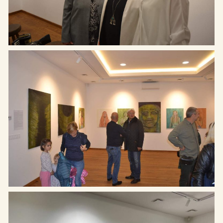
Cím: Etyek 2091, Magyar utca
Rólunk
65.
Kiállítások
Telefon: +36 20 622-8123
Programok
Email: hello@etyekimuhely.hu
Híreink
Együttműködő partnereink:
Támogatóink: