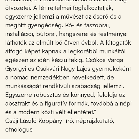
ötvözetei. A lét rejtelmei foglalkoztatják,
egyszerre jellemzi a művészt az őserő és a
meghitt gyengédség. Kő- és faszobrai,
installációi, bútorai, hangszerei és festményei
láthatók az elmúlt bő ötven évből. A látogatók
átfogó képet kapnak a legkorábbi munkáitól
egészen az idén készültekig. Csókos Varga
Györgyi és Csákvári Nagy Lajos gyermekeként
a nomád nemzedékben nevelkedett, de
munkásságát rendkívüli szabadság jellemzi.
Egyszerre robusztus és könnyed, feloldja az
absztrakt és a figuratív formák, továbbá a népi
és a modern közti vélt ellentétet.”
Csáji László Koppány író, néprajzkutató,
etnológus