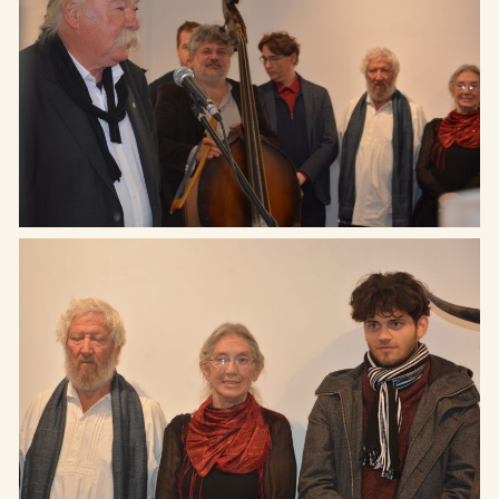
Cím: Etyek 2091, Magyar utca
Rólunk
65.
Kiállítások
Telefon: +36 20 622-8123
Programok
Email: hello@etyekimuhely.hu
Híreink
Együttműködő partnereink:
Támogatóink:
Made by
OHNO Studio
Etyeki Műhely © Minden jog fenntartva – 2026