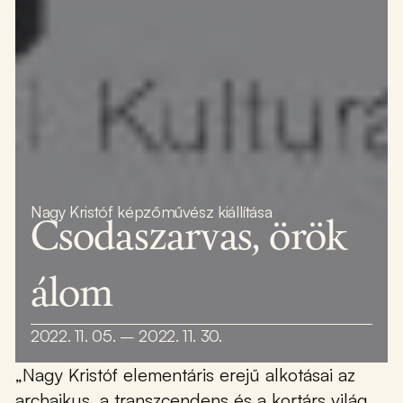
Nagy Kristóf képzőművész kiállítása
Csodaszarvas, örök
álom
2022. 11. 05. – 2022. 11. 30.
„Nagy Kristóf elementáris erejű alkotásai az
archaikus, a transzcendens és a kortárs világ