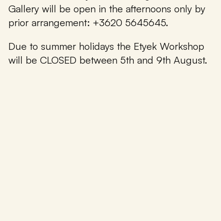
Gallery will be open in the afternoons only by
prior arrangement: +3620 5645645.
Due to summer holidays the Etyek Workshop
will be CLOSED between 5th and 9th August.
Made by
OHNO Studio
Etyeki Műhely © Minden jog fenntartva – 2026
Kapcsolat
Exhibitions
Támogatóink
Együttműködő partnereink
Programmes
News