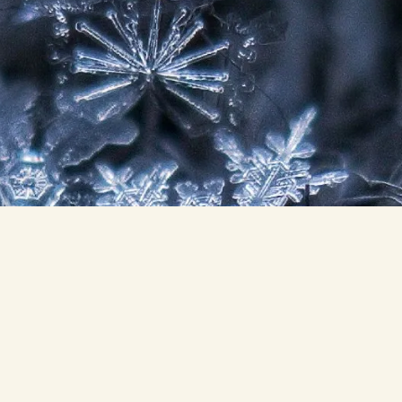
mogatóink:
Együttműködő
eink