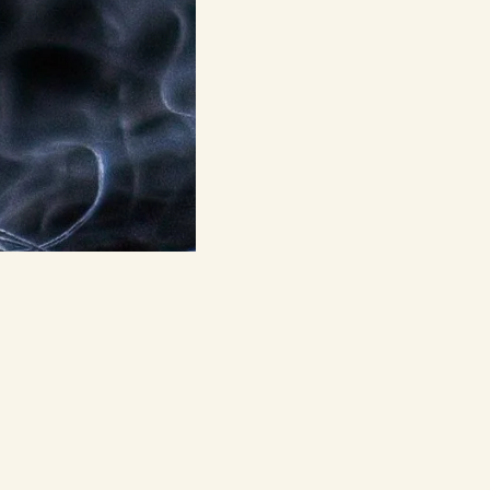
 partnereink:
adószám:
19279798-1-07
bankszámlaszám:
11708001-22245209
Etyeki Műhely © Minden jog fenntartva – 2026