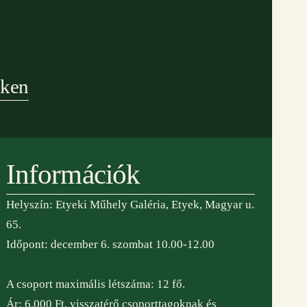
eken
Információk
Helyszín: Etyeki Műhely Galéria, Etyek, Magyar u.
65.
Időpont: december 6. szombat 10.00-12.00
 partnereink:
adószám:
A csoport maximális létszáma: 12 fő.
19279798-1-07
Ár: 6.000 Ft, visszatérő csoporttagoknak és