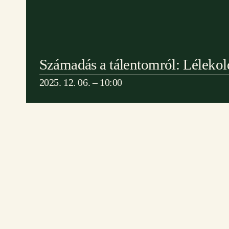
Számadás a tálentomról: Lélekol
2025. 12. 06. – 10:00
Cím: Etyek 2091, Magyar utca 65.
Tá
Telefon: +36 20 622-8123