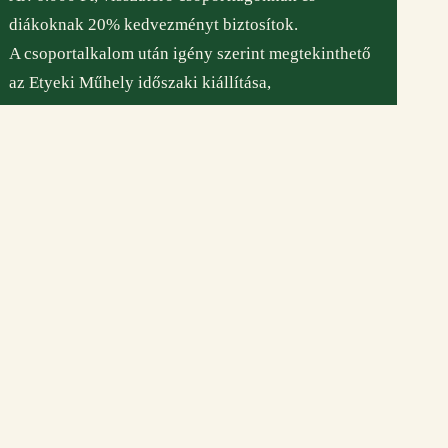
bankszámlaszám:
diákoknak 20% kedvezményt biztosítok.
11708001-22245209
A csoportalkalom után igény szerint megtekinthető
Etyeki Műhely © Minden jog fenntartva – 2026
az Etyeki Műhely időszaki kiállítása,
tárlatvezetéssel (kérjük előre jelezni)!
Jelentkezés Messengeren vagy emailben:
mnemese@gmail.com
Jelentkezési határidő: december 1.
Szeretettel várok mindenkit együtt olvasni,
gondolkodni, beszélgetni!
M. Nagy Emese
irodalomterapeuta, tanár,
tehetségfejlesztő szaktanácsadó
személyközpontú tanácsadó