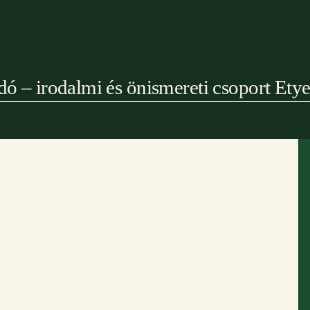
dó – irodalmi és önismereti csoport Ety
mogatóink:
Együttműködő