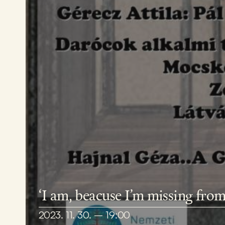
‘I am, beacuse I’m missing fr
2023. 11. 30. – 19:00