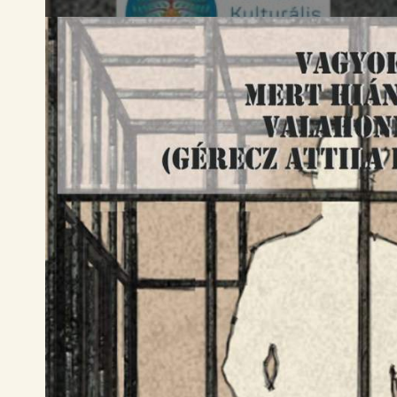
Cím: Etyek 2091, Magyar utca 65.
Tá
Telefon: +36 20 622-8123
Email: hello@etyekimuhely.hu
Made by
OHNO Studio