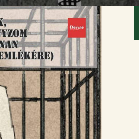
mogatóink:
Együttműköd