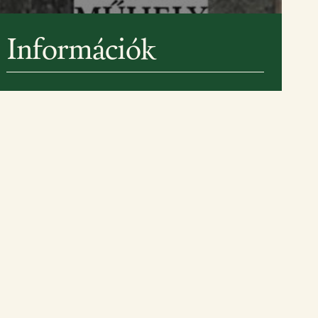
Információk
ő partnereink:
adószám:
19279798-1-07
bankszámlaszám:
11708001-22245209
Etyeki Műhely © Minden jog fenntartva – 2026