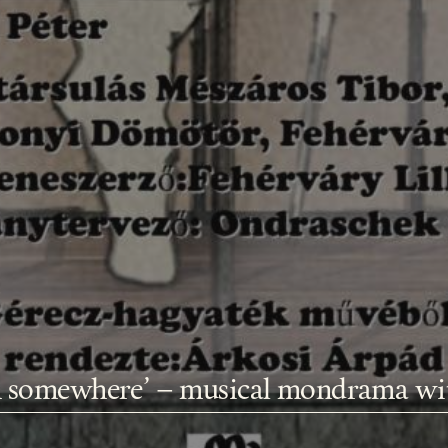
om somewhere’ – musical mondrama wi