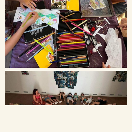
Telefon: +36 20 622-8123
Programok
Email: hello@etyekimuhely.hu
Híreink
Együttműködő partnereink:
Támogatóink:
Made by
OHNO Studio
Etyeki Műhely © Minden jog fenntartva – 2026
Kapcsolat
Exhibitions
Támogatóink