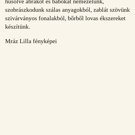
hűsölve abrakot és bábokat nemezelünk,
szobrászkodunk szálas anyagokból, zablát szövünk
szivárványos fonalakból, bőrből lovas ékszereket
készítünk.
Mráz Lilla fényképei