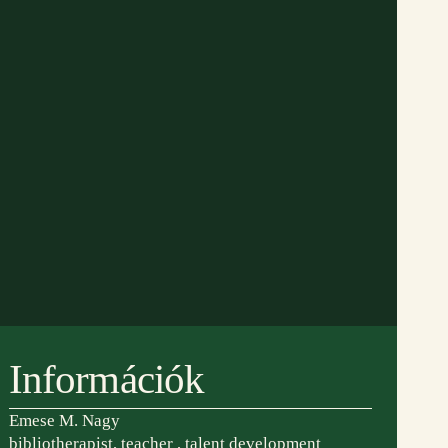
Információk
 partnereink:
adószám:
19279798-1-07
Emese M. Nagy
bankszámlaszám:
bibliotherapist, teacher , talent development