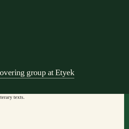
covering group at Etyek
terary texts.
mogatóink:
Együttműködő