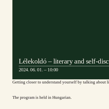
Lélekoldó – literary and self-dis
2024. 06. 01. – 10:00
Getting closer to understand yourself by talking about li
Cím: Etyek 2091, Magyar utca 65.
Tá
The program is held in Hungarian.
Telefon: +36 20 622-8123
Email: hello@etyekimuhely.hu