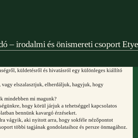
dó – irodalmi és önismereti csoport Ety
ségről, küldetésről és hivatásról egy különleges kiállító
, vagy elszalasztjuk, elherdáljuk, hagyjuk, hogy
unk mindebben mi magunk?
tségünkre, hogy körül járjuk a tehetséggel kapcsolatos
olatban bennünk kavargó érzéseket.
a vágyik, aki nyitott arra, hogy sokféle nézőpontot
soport többi tagjának gondolataihoz és persze önmagához.
mogatóink:
Együttműködő