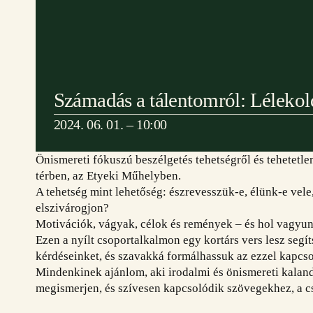
Számadás a tálentomról: Lélekol
2024. 06. 01. – 10:00
Önismereti fókuszú beszélgetés tehetségről és tehetetlen
térben, az Etyeki Műhelyben.
A tehetség mint lehetőség: észrevesszük-e, élünk-e vele
elszivárogjon?
Motivációk, vágyak, célok és remények – és hol vagy
Ezen a nyílt csoportalkalmon egy kortárs vers lesz segí
kérdéseinket, és szavakká formálhassuk az ezzel kapcs
Mindenkinek ajánlom, aki irodalmi és önismereti kalandr
megismerjen, és szívesen kapcsolódik szövegekhez, a c
Cím: Etyek 2091, Magyar utca 65.
Tá